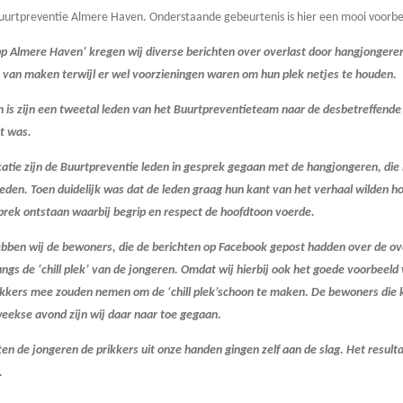
 Buurtpreventie Almere Haven. Onderstaande gebeurtenis is hier een mooi voorbe
 Almere Haven’ kregen wij diverse berichten over overlast door hangjongeren
 van maken terwijl er wel voorzieningen waren om hun plek netjes te houden.
n is zijn een tweetal leden van het Buurtpreventieteam naar de desbetreffende
t was.
tie zijn de Buurtpreventie leden in gesprek gegaan met de hangjongeren, die 
leden. Toen duidelijk was dat de leden graag hun kant van het verhaal wilden 
sprek ontstaan waarbij begrip en respect de hoofdtoon voerde.
ebben wij de bewoners, die de berichten op Facebook gepost hadden over de o
ngs de ‘chill plek’ van de jongeren. Omdat wij hierbij ook het goede voorbeeld
ikkers mee zouden nemen om de ‘chill plek’schoon te maken. De bewoners die
eekse avond zijn wij daar naar toe gegaan.
en de jongeren de prikkers uit onze handen gingen zelf aan de slag. Het resulta
.