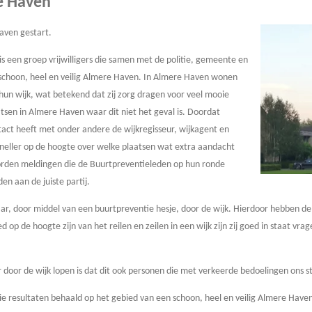
e Haven
Haven gestart.
 een groep vrijwilligers die samen met de politie, gemeente en
hoon, heel en veilig Almere Haven. In Almere Haven wonen
 hun wijk, wat betekend dat zij zorg dragen voor veel mooie
aatsen in Almere Haven waar dit niet het geval is. Doordat
ct heeft met onder andere de wijkregisseur, wijkagent en
 sneller op de hoogte over welke plaatsen wat extra aandacht
orden meldingen die de Buurtpreventieleden op hun ronde
n aan de juiste partij.
r, door middel van een buurtpreventie hesje, door de wijk. Hierdoor hebben de
 op de hoogte zijn van het reilen en zeilen in een wijk zijn zij goed in staat 
 door de wijk lopen is dat dit ook personen die met verkeerde bedoelingen ons 
oie resultaten behaald op het gebied van een schoon, heel en veilig Almere Have