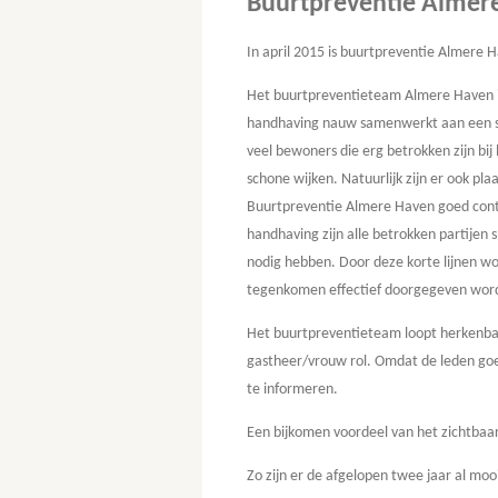
Buurtpreventie Almer
In april 2015 is buurtpreventie Almere 
Het buurtpreventieteam Almere Haven is
handhaving nauw samenwerkt aan een sc
veel bewoners die erg betrokken zijn bij
schone wijken. Natuurlijk zijn er ook pl
Buurtpreventie Almere Haven goed conta
handhaving zijn alle betrokken partijen
nodig hebben. Door deze korte lijnen w
tegenkomen effectief doorgegeven worde
Het buurtpreventieteam loopt herkenbaa
gastheer/vrouw rol. Omdat de leden goed
te informeren.
Een bijkomen voordeel van het zichtbaar
Zo zijn er de afgelopen twee jaar al mo