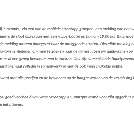
ij ’s avonds, via een van de mobiele straatapp groepen, een melding van een va
netje de sloot opgegaan met een rubberbootje en had om 19.00 uur thuis moete
n de melding meteen doorgezet naar de omliggende straten. Diezelfde melding 
uurtpreventieleden om mee te zoeken naar de dames
.
Toen wij aankwamen op d
 er al een groep bewoners aan te zoeken. Ook zijn verschillende Buurtpreven
rd allemaal volledig in samenwerking met de ook ingeschakelde politie.
erd met alle partijen en de bewoners op de hoogte waren van de vermissing h
heel goed voorbeeld van waar StraatApp en Buurtpreventie voor zijn opgericht 
 initiatieven.