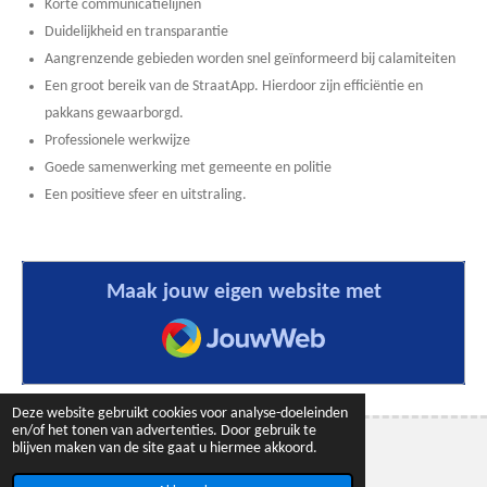
Korte communicatielijnen
Duidelijkheid en transparantie
Aangrenzende gebieden worden snel geïnformeerd bij calamiteiten
Een groot bereik van de StraatApp. Hierdoor zijn efficiëntie en
pakkans gewaarborgd.
Professionele werkwijze
Goede samenwerking met gemeente en politie
Een positieve sfeer en uitstraling.
Maak jouw eigen website met
JouwWeb
Deze website gebruikt cookies voor analyse-doeleinden
en/of het tonen van advertenties. Door gebruik te
blijven maken van de site gaat u hiermee akkoord.
© 2016 - 2026 Veilig Almere Haven
Powered by
JouwWeb