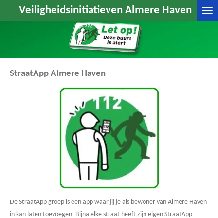
Veiligheidsinitiatieven Almere Haven
Ga
direct
naar
de
hoofdinhoud
StraatApp Almere Haven
De StraatApp groep is een app waar jij je als bewoner van Almere Haven
in kan laten toevoegen. Bijna elke straat heeft zijn eigen StraatApp