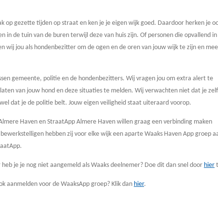
ak op gezette tijden op straat en ken je je eigen wijk goed. Daardoor herken je o
en in de tuin van de buren terwijl deze van huis zijn. Of personen die opvallend in
n wij jou als hondenbezitter om de ogen en de oren van jouw wijk te zijn en mee
en gemeente, politie en de hondenbezitters. Wij vragen jou om extra alert te
itlaten van jouw hond en deze situaties te melden. Wij verwachten niet dat je zelf
 wel dat je de politie belt. Jouw eigen veiligheid staat uiteraard voorop.
e Almere Haven en StraatApp Almere Haven willen graag een verbinding maken
 bewerkstelligen hebben zij voor elke wijk een aparte Waaks Haven App groep 
raatApp.
 heb je je nog niet aangemeld als Waaks deelnemer? Doe dit dan snel door
hier
t
 ook aanmelden voor de WaaksApp groep? Klik dan
hier
.