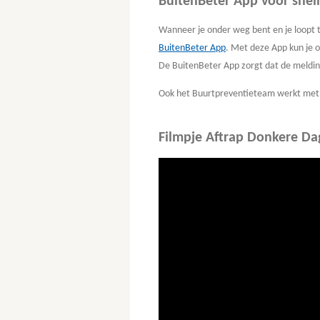
BuitenBeter App voor snel
Wanneer je onder weg bent en je loopt 
BuitenBeter App
. Met deze App kun je 
De BuitenBeter App zorgt dat de meld
Ook het Buurtpreventieteam werkt met
Filmpje Aftrap Donkere Da