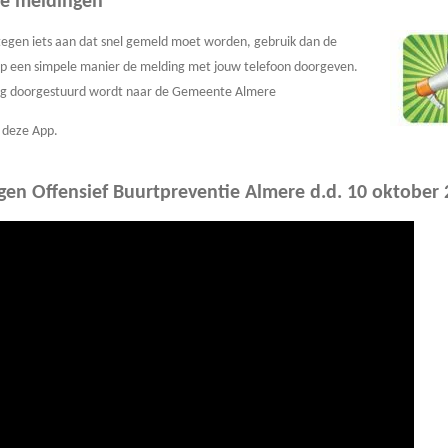
le meldingen
tegen iets aan dat snel gemeld moet worden, gebruik dan de
op een simpele manier de melding met jouw telefoon doorgeven.
ing doorgestuurd wordt naar de Gemeente Almere
 deze App.
gen Offensief Buurtpreventie Almere d.d. 10 oktober