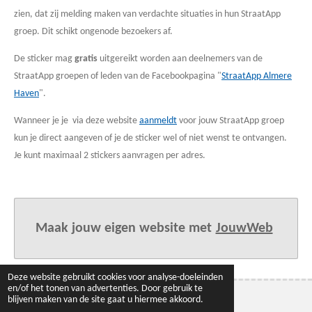
zien, dat zij melding maken van verdachte situaties in hun StraatApp
groep. Dit schikt ongenode bezoekers af.
De sticker mag
gratis
uitgereikt worden aan deelnemers van de
StraatApp groepen of leden van de Facebookpagina "
StraatApp Almere
Haven
".
Wanneer je je via deze website
aanmeldt
voor jouw StraatApp groep
kun je direct aangeven of je de sticker wel of niet wenst te ontvangen.
Je kunt maximaal 2 stickers aanvragen per adres.
Maak jouw eigen website met
JouwWeb
Deze website gebruikt cookies voor analyse-doeleinden
en/of het tonen van advertenties. Door gebruik te
blijven maken van de site gaat u hiermee akkoord.
© 2016 - 2026 Veilig Almere Haven