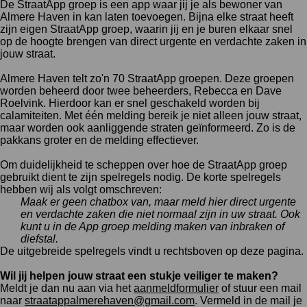
De StraatApp groep is een app waar jij je als bewoner van
Almere Haven in kan laten toevoegen. Bijna elke straat heeft
zijn eigen StraatApp groep, waarin jij en je buren elkaar snel
op de hoogte brengen van direct urgente en verdachte zaken in
jouw straat.
Almere Haven telt zo'n 70 StraatApp groepen. Deze groepen
worden beheerd door twee beheerders, Rebecca en Dave
Roelvink. Hierdoor kan er snel geschakeld worden bij
calamiteiten. Met één melding bereik je niet alleen jouw straat,
maar worden ook aanliggende straten geïnformeerd. Zo is de
pakkans groter en de melding effectiever.
Om duidelijkheid te scheppen over hoe de StraatApp groep
gebruikt dient te zijn spelregels nodig. De korte spelregels
hebben wij als volgt omschreven:
Maak er geen chatbox van, maar meld hier direct urgente
en verdachte zaken die niet normaal zijn in uw straat. Ook
kunt u in de App groep melding maken van inbraken of
diefstal.
De uitgebreide spelregels vindt u rechtsboven op deze pagina.
Wil jij helpen jouw straat een stukje veiliger te maken?
Meldt je dan nu aan via het
aanmeldformulier
of stuur een mail
naar
straatappalmerehaven@gmail.com
. Vermeld in de mail je