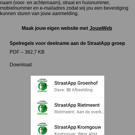
naam (voor- en achternaam), straat en huisnummer,
mobielnummer en e-mailadres zodat wij jou een bevestiging
kunnen sturen van jouw aanmelding.
Maak jouw eigen website met
JouwWeb
Spelregels voor deelname aan de StraatApp groep
PDF – 362,7 KB
Download