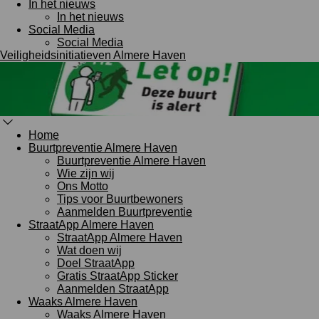
In het nieuws
In het nieuws
Social Media
Social Media
Veiligheidsinitiatieven Almere Haven
Home
Buurtpreventie Almere Haven
Buurtpreventie Almere Haven
Wie zijn wij
Ons Motto
Tips voor Buurtbewoners
Aanmelden Buurtpreventie
StraatApp Almere Haven
StraatApp Almere Haven
Wat doen wij
Doel StraatApp
Gratis StraatApp Sticker
Aanmelden StraatApp
Waaks Almere Haven
Waaks Almere Haven