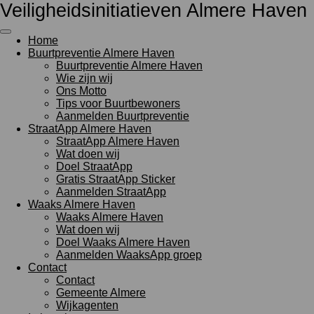
Veiligheidsinitiatieven Almere Haven
Ga
direct
naar
Home
de
Buurtpreventie Almere Haven
hoofdinhoud
Buurtpreventie Almere Haven
Wie zijn wij
Ons Motto
Tips voor Buurtbewoners
Aanmelden Buurtpreventie
StraatApp Almere Haven
StraatApp Almere Haven
Wat doen wij
Doel StraatApp
Gratis StraatApp Sticker
Aanmelden StraatApp
Waaks Almere Haven
Waaks Almere Haven
Wat doen wij
Doel Waaks Almere Haven
Aanmelden WaaksApp groep
Contact
Contact
Gemeente Almere
Wijkagenten