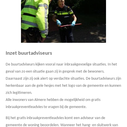
Inzet buurtadviseurs
De buurtadviseurs kijken vooral naar inbraakgevoelige situaties. In het
geval van zo een situatie gaan zij in gesprek met de bewoners.
Daarnaast zijn zij ook alert op verdachte situaties. De buurtadviseurs zijn
herkenbaar aan de gele hesjes met het logo van de gemeente en kunnen
zich legitimeren.
Alle inwoners van Almere hebben de mogelijkheid om gratis
inbraakpreventieadvies te vragen bij de gemeente.
Bij het gratis inbraakpreventieadvies komt een adviseur van de
gemeente de woning beoordelen. Wanneer het hang- en sluitwerk van